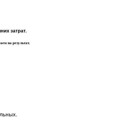
них затрат.
ем на результат.
альных.