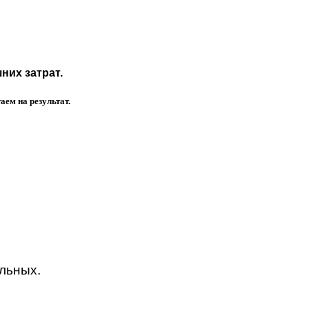
них затрат.
ем на результат.
альных.