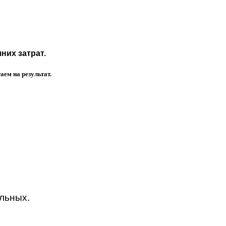
них затрат.
ем на результат.
альных.