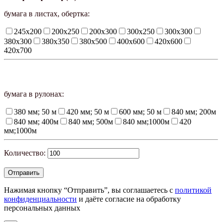
бумага в листах, обертка:
245х200
200х250
200х300
300х250
300х300
380х300
380х350
380х500
400х600
420х600
420х700
бумага в рулонах:
380 мм; 50 м
420 мм; 50 м
600 мм; 50 м
840 мм; 200м
840 мм; 400м
840 мм; 500м
840 мм;1000м
420
мм;1000м
Количество:
Нажимая кнопку “Отправить”, вы соглашаетесь с
политикой
конфиденциальности
и даёте согласие на обработку
персональных данных