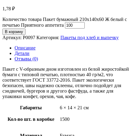
1,78
₽
Количество товара Пакет бумажный 210х140х60 Ж белый с
печатью Приятного аппетита
В корзину
Артикул:
P0097
Категория:
Пакеты под хлеб и выпечку
Описание
Детали
Отзывы (0)
Пакет с V-образным дном изготовлен из белой жиростойкой
бумаги с типовой печатью, плотностью 40 гр/м2, что
соответствует ГОСТ 33772-2016. Пакет экологически
безопасен, швы надежно склеены, отлично подойдет для
сэндвичей, бургеров и другого фастфуда, а также для
упаковки конфет, орехов, чая, кофе.
Габариты
6 × 14 × 21 см
Кол-во шт. в коробке
1500
Материал
Бумага