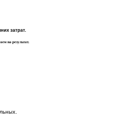
них затрат.
ем на результат.
альных.