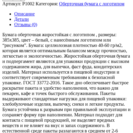
Артикул:
P1002
Категория:
Оберточная бумага с логотипом
Описание
Детали
Отзывы (0)
Бумага оберточная жиростойкая с логотипом , размеры:
385х385, цвет – белый, с нанесённым логотипом или
“рисунком”. Бумага: целлюлозная плотностью 40-60 гр/м2,
которая является оптимальным балансом между прочностью,
легкостью и экологичностью. Жиростойкая оберточная бумага
и подпергамент являются для упаковки продукции с высоким
содержанием жира, для выпечки, фаст фуда, кондитерских
изделий. Материал используется в пищевой индустрии и
соответствует современным требованиям к безопасной
упаковке. ГОСТ ЗЗ772-2016. Такое дно обеспечивает быстрое
раскрытие пакета и удобство наполнения, что важно для
пекарен, кафе и точек быстрого обслуживания. Пакеты
выдерживают стандартные нагрузки для пищевой упаковки:
хлебобулочные изделия, выпечку, снеки и легкие продукты.
Бумага устойчива к разрывам при правильной эксплуатации и
сохраняет форму при наполнении. Материал подходит для
контакта с пищевой продукцией, не выделяет вредных
веществ и не влияет на вкус и запах содержимого. В
естественной среде пакеты разлагаются в среднем от 2-6