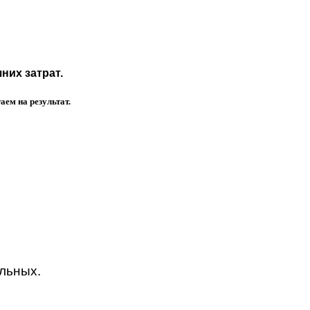
них затрат.
ем на результат.
альных.